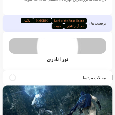
Lord of the Rings Online
MMORPG
تالکین
برچسب ها :
جی آر ار تالکین
هابیت
نورا نادری
مقالات مرتبط