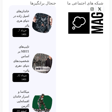
شبکه های اجتماعی ما
جنجال برانگیزها
خاندان‌های
اصیل زاده‌ در
دنیای هری
پاتر
خرداد 7,
1401
تایپ‌های
MBTI بر
اساس
شخصیت‌های
دنیای «هری
پاتر»
مرداد 12,
1401
میکاسا و
اسرار خاندان
افسانه‌ایی
آکرمن
اسفند 11,