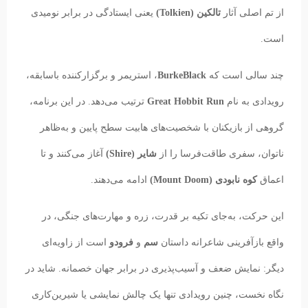
از تم اصلی آثار
تالکین (Tolkien)
یعنی ایستادگی در برابر نومیدی
است.
چند سالی است که
BurkeBlack
، استریمر و برگزارکننده باسابقه،
رویدادی به نام
Great Hobbit Run
ترتیب می‌دهد. در این برنامه،
گروهی از بازیکنان با شخصیت‌های هابیت سطح پایین و به‌ظاهر
ناتوان، سفری طاقت‌فرسا را از
شایر (Shire)
آغاز می‌کنند و تا
اعماق
کوه نابودی (Mount Doom)
ادامه می‌دهند.
این حرکت، به‌جای تکیه بر قدرت، زره و مهارت‌های جنگی، در
واقع بازآفرینی شاعرانه داستان
سم
و
فرودو
است از زاویه‌ای
دیگر: نمایش ضعف و آسیب‌پذیری در برابر جهان خصمانه. شاید در
نگاه نخست، چنین رویدادی تنها یک چالش نمایشی یا شیرین‌کاری