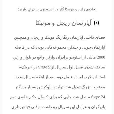
(خانه‌ی راس و مونیکا گلر در استودیو‌ی برادرانِ وارنر)
آپارتمان ریچل و مونیکا
فضای داخلی آپارتمان رنگارنگ مونیکا و ریچل، و همچنین
آپارتمان جویی و چندلر، مجموعه‌هایی بودن که در فاصله
2800 مایلی از استودیو برادران وارنر، واقع در بلوار وارنر،
ساخته شدن. فصل اول سریال از Stage 5 در «بربنک»
استفاده کرد، اما در فصل دوم، بعد از اینکه سریال به یه
موفقیت بزرگ تبدیل شد؛ تولید به لوکیشنِ بسیار بزرگتر
Stage 24 منتقل شد، جایی که برای 9 سال حکمِ خانه‌ی دوم
بازیگران و عوامل این سریال رو داشت. وقتی فیلمبرداری