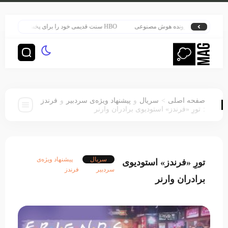
رین پرونده هوش مصنوعی
HBO سنت قدیمی خود را برای پخش سریال هری پاتر تغییر داد
>
صفحه اصلی
سریال
و
پیشنهاد ویژه‌ی سردبیر
و
فرندز
:
تورِ «فرندز» استودیوی برادران وارنر
سریال
پیشنهاد ویژه‌ی
تورِ «فرندز» استودیوی
سردبیر
فرندز
برادران وارنر