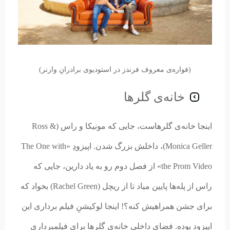
(فواره‌ی معروف فرندز در استودیو‌ی برادرانِ وارنر)
خانه‌ی گلرها
اینجا خانه‌ی گلرهاست، جایی که مونیکا و راس (Ross &
Monica Geller)، داخلش بزرگ شدن. اپیزودِ «The One with
the Prom Video» از فصل دوم رو به یاد دارین، جایی که
راس از پله‌ها پایین میاد تا از ریچل (Rachel Green) بخواد که
برای جشن همراهیش کنه؟! اینجا لوکیشنِ فیلم برداری این
اپیزود بوده. فضای داخلی خانه‌ی گلرها برای فیلمبرداری