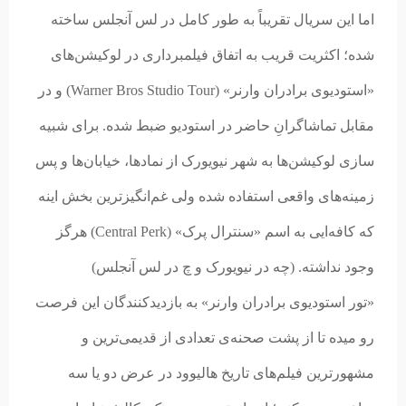
اما این سریال تقریباً به طور کامل در لس آنجلس ساخته
شده؛ اکثریت قریب به اتفاق فیلمبرداری در لوکیشن‌های
«استودیوی برادران وارنر» (Warner Bros Studio Tour) و در
مقابل تماشاگرانِ حاضر در استودیو ضبط شده. برای شبیه
سازی لوکیشن‌ها به شهر نیویورک از نمادها، خیابان‌ها و پس
زمینه‌های واقعی استفاده شده ولی غم‌انگیزترین بخش اینه
که کافه‌ایی به اسم «سنترال پرک» (Central Perk) هرگز
وجود نداشته. (چه در نیویورک و چ در لس آنجلس)
«تور استودیوی برادران وارنر» به بازدیدکنندگان این فرصت
رو میده تا از پشت‌ صحنه‌ی تعدادی از قدیمی‌ترین و
مشهورترین فیلم‌های تاریخ هالیوود در عرض دو یا سه