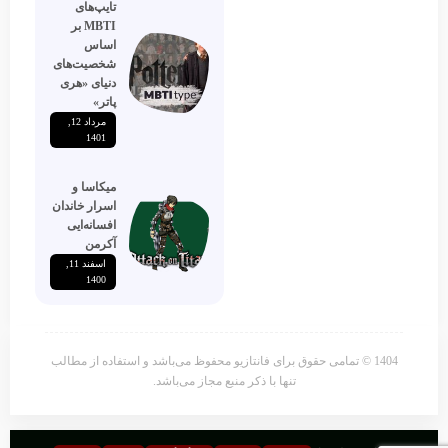
تایپ‌های
MBTI بر
اساس
شخصیت‌های
دنیای «هری
پاتر»
مرداد 12,
1401
میکاسا و
اسرار خاندان
افسانه‌ایی
آکرمن
اسفند 11,
1400
1404 © تمامی حقوق برای فانتازیو محفوظ می‌باشد و استفاده از مطالب
تنها با ذکر منبع مجاز می‌باشد.