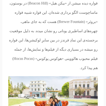
فواره دیده میشن از «بیکن هیل» (Beacon Hill) در بوستون،
ماساچوست الگو برداری شده‌ان. این فواره شبیه فواره
«بروئر» (Brewer Fountain) هست که به جای ماهی،
چهره‌های اساطیری یونانی رو نشان میده. به دلیل موقعیت
برجسته‌‌ی این نمادِ فرندز در بین سایرِ لوکیشن‌ها، این فواره
رو میشه در بسیاری دیگه از فیلم‌ها و نمایش‌ها، از جمله
فیلم محبوب هالووینی «هوکوس پوکوس» (Hocus Pocus)
هم پیدا کرد.