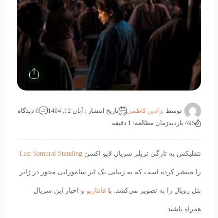
توسط :
رادین کاظمی
تاریخ انتشار : آبان 12, 1404
0 دیدگاه
495 بازدید
زمان مطالعه: 1 دقیقه
نتفلیکس به تازگی تریلر سریال لایو اکشن
Last Samurai Standing
را منتشر کرده است که به زیبایی یک اثر سامورایی محور در ژانر
بتل رویال را به تصویر می‌کشد. با
فانتازیو
و اخبار این سریال
همراه باشید.