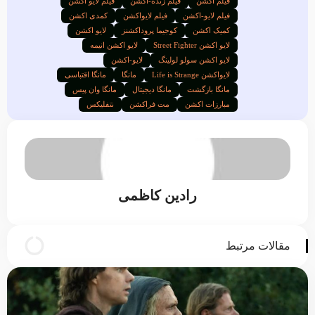
فیلم اکشن
فیلم زنده-اکشن
فیلم لایو اکشن
فیلم لایو-اکشن
فیلم لایواکشن
کمدی اکشن
کمیک اکشن
کوجیما پروداکشنز
لایو اکشن
لایو اکشن Street Fighter
لایو اکشن انیمه
لایو اکشن سولو لولینگ
لایو-اکشن
لایواکشن Life is Strange
مانگا
مانگا اقتباسی
مانگا بازگشت
مانگا دیجیتال
مانگا وان پیس
مبارزات اکشن
مت فراکشن
نتفلیکس
رادین کاظمی
مقالات مرتبط