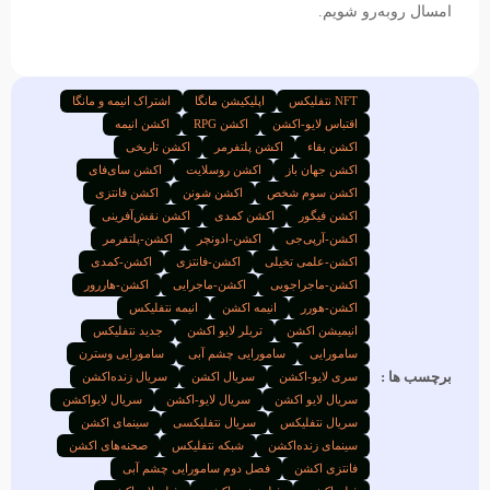
امسال رو‌به‌رو شویم.
NFT نتفلیکس
اپلیکیشن مانگا
اشتراک انیمه و مانگا
اقتباس لایو-اکشن
اکشن RPG
اکشن انیمه
اکشن بقاء
اکشن پلتفرمر
اکشن تاریخی
اکشن جهان باز
اکشن روسلایت
اکشن سای‌فای
اکشن سوم شخص
اکشن شونن
اکشن فانتزی
اکشن فیگور
اکشن کمدی
اکشن نقش‌آفرینی
اکشن-آرپی‌جی
اکشن-ادونچر
اکشن-پلتفرمر
اکشن-علمی تخیلی
اکشن-فانتزی
اکشن-کمدی
اکشن-ماجراجویی
اکشن-ماجرایی
اکشن-هاررور
اکشن-هورر
انیمه اکشن
انیمه نتفلیکس
انیمیشن اکشن
تریلر لایو اکشن
جدید نتفلیکس
سامورایی
سامورایی چشم آبی
سامورایی وسترن
برچسب ها :
سری لایو-اکشن
سریال اکشن
سریال زنده‌اکشن
سریال لایو اکشن
سریال لایو-اکشن
سریال لایواکشن
سریال نتفلیکس
سریال نتفلیکسی
سینمای اکشن
سینمای زنده‌اکشن
شبکه نتفلیکس
صحنه‌های اکشن
فانتزی اکشن
فصل دوم سامورایی چشم آبی