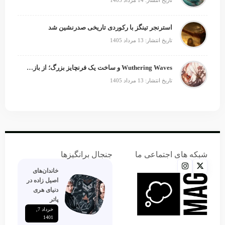
استرنجر تینگز با رکوردی تاریخی صدرنشین شد
تاریخ انتشار: 13 مرداد 1405
Wuthering Waves و ساخت یک فرنچایز بزرگ؛ از بازی تا انیمه
تاریخ انتشار: 13 مرداد 1405
شبکه های اجتماعی ما
جنجال برانگیزها
خاندان‌های
اصیل زاده‌ در
دنیای هری
پاتر
خرداد 7,
1401