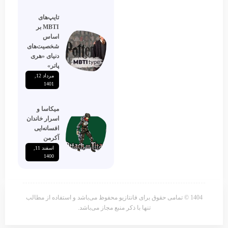
تایپ‌های
MBTI بر
اساس
شخصیت‌های
دنیای «هری
پاتر»
مرداد 12,
1401
میکاسا و
اسرار خاندان
افسانه‌ایی
آکرمن
اسفند 11,
1400
1404 © تمامی حقوق برای فانتازیو محفوظ می‌باشد و استفاده از مطالب
تنها با ذکر منبع مجاز می‌باشد.