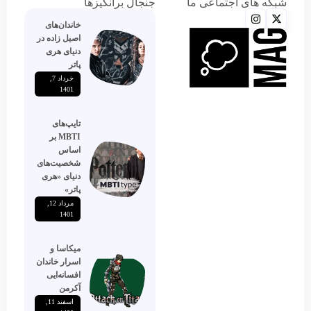
شبکه های اجتماعی ما
جنجال برانگیزها
خاندان‌های
اصیل زاده‌ در
دنیای هری
پاتر
خرداد 7,
1401
تایپ‌های
MBTI بر
اساس
شخصیت‌های
دنیای «هری
پاتر»
مرداد 12,
1401
میکاسا و
اسرار خاندان
افسانه‌ایی
آکرمن
اسفند 11,