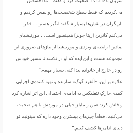
سریال با TVLine صحبت کرد و گفت: “ما احساس
می‌کردیم که فقط سطح شخصیت‌ها رو لمس کردیم و
بازیگران در نقش‌ها بسیار شگفت‌انگیز هستن… فکر
می‌کنم کاترین [زیتا جونز] همینطور است… مورتیشیای
نمادین! رابطه‌ی ونزدی و مورتیشیا از نیازهای ضروری این
مجموعه هست و این ایده که او در تلاشه تا مسیر خودش
رو در خارج از خانواده پیدا کنه، بسیار مهمه.”
علاوه بر این، «آلفرد گوگ» سازنده و تهیه کننده‌ی اجرایی
کمدی-دارکِ نتفلیکس به ادامه‌ی احتمالی این اثر اشاره کرد
و فاش کرد: «من و مایلز خیلی در موردش با هم صحبت
می‌کنیم. قطعاً چیزهای بیشتری وجود داره که میتونیم تو
دنیای آدامزها کشف کنیم.”