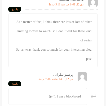
William Valadilene :
دی 12, 1401 ساعت 5:13 ب.ظ
پاسخ
As a matter of fact, I think there are lots of lots of other
amazing movies to watch, so I don’t wait for these kind
of series
But anyway thank you so much for your interesting blog
post
پرستو ساران :
دی 12, 1401 ساعت 5:20 ب.ظ
پاسخ
I am a blackboard :)))))