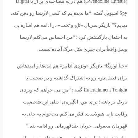
(Gwendoline Christie) هم در یه مصاحبه‌ی پر از با Digital
Spy اسپویل گفته: “ما ندیده‌ایم که کسی لاریسا رو دفن کنه.
دیدیم؟” بازیگر سریال «تاج و تخت» در ادامه هم اشاره‌ایی
به احتمال بازگشتش کرد : “من احساس می‌کنم لاریسا
ویمز واقعاً برای چیزی مثل مرگ آماده نیست.
«جنا اورتگا» بازیگر «ونزدی آدامز» هم ایده‌ها و امیدهاش
برای فصل دوم رو به اشتراک گذاشته و در صحبت با
Entertainment Tonight گفته: “من می خواهم که ونزدی
تاریک تر باشه؛ برای من، انگیزه‌ی اصلی این شخصیت
رقابت با یه هیولاست. فکر می‌کنم می‌خوام به جای یه
قهرمان معمولی، جریان ضدقهرمانی رو ادامه بده.”
با استناد به تمام این حرف‌ها و موفقیت‌های این سریال