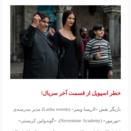
خطر اسپویل از قسمت آخر سریال!
بازیگر نقش «لاریسا ویمز» (Larisa weems) مدیر مدرسه‌ی
«نورمور» (Nevermore Academy)، «گوندولین کریستی»