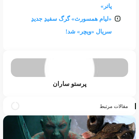
پاتر»
«لیام همسورث» گرگ سفیدِ جدیدِ
سریال «ویچر» شد!
پرستو ساران
مقالات مرتبط