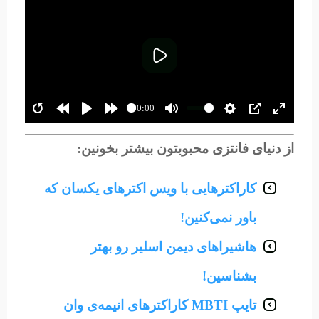
پخش
00:00
از دنیای فانتزی محبوبتون بیشتر بخونین:
کاراکترهایی با ویس‌ اکترهای یکسان که
باور نمی‌کنین!
هاشیراهای دیمن اسلیر رو بهتر
بشناسین!
تایپ MBTI کاراکترهای انیمه‌ی وان