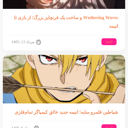
Wuthering Waves و ساخت یک فرنچایز بزرگ؛ از بازی تا
انیمه
انیمه
مرداد 13, 1405
شیاطین قلمرو سایه؛ انیمه جدید خالق کیمیاگر تمام‌فلزی
انیمه
مرداد 6, 1405