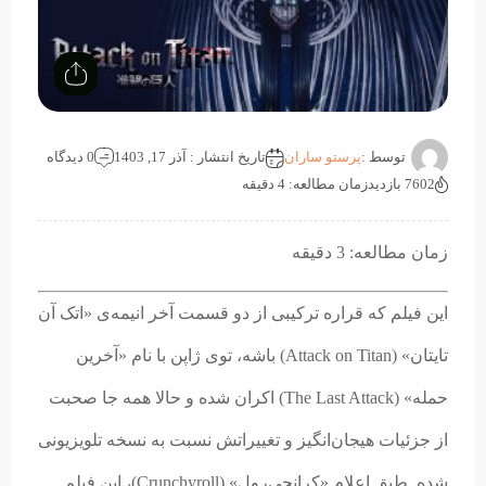
توسط :
پرستو ساران
تاریخ انتشار : آذر 17, 1403
0 دیدگاه
7602 بازدید
زمان مطالعه: 4 دقیقه
زمان مطالعه: 3 دقیقه
این فیلم که قراره ترکیبی از دو قسمت آخر انیمه‌ی «اتک آن
تایتان» (Attack on Titan) باشه، توی ژاپن با نام «آخرین
حمله» (The Last Attack) اکران شده و حالا همه جا صحبت
از جزئیات هیجان‌انگیز و تغییراتش نسبت به نسخه تلویزیونی
شده. طبق اعلام «کرانچی‌رول» (Crunchyroll)، این فیلم