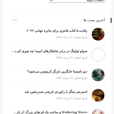
آخرین پست ها
رقابت ۵ کتاب فانتزی برای جایزه جهانی ۲۰۲۶
تاریخ انتشار: 14 مرداد 1405
سولو لولینگ در برابر شاهکارهای انیمه؛ چه چیزی کم دارد؟
تاریخ انتشار: 14 مرداد 1405
دیو باتیستا جایگزین بازیگر کریتوس می‌شود؟
تاریخ انتشار: 14 مرداد 1405
استرنجر تینگز با رکوردی تاریخی صدرنشین شد
تاریخ انتشار: 13 مرداد 1405
Wuthering Waves و ساخت یک فرنچایز بزرگ؛ از بازی تا انیمه