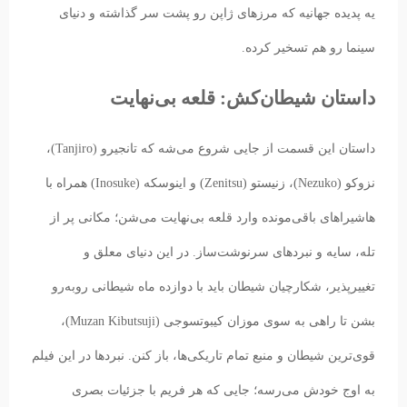
یه پدیده جهانیه که مرزهای ژاپن رو پشت سر گذاشته و دنیای
سینما رو هم تسخیر کرده.
داستان شیطان‌کش: قلعه بی‌نهایت
داستان این قسمت از جایی شروع می‌شه که تانجيرو (Tanjiro)،
نزوکو (Nezuko)، زنیستو (Zenitsu) و اینوسکه (Inosuke) همراه با
هاشیراهای باقی‌مونده وارد قلعه بی‌نهایت می‌شن؛ مکانی پر از
تله، سایه و نبردهای سرنوشت‌ساز. در این دنیای معلق و
تغییرپذیر، شکارچیان شیطان باید با دوازده ماه شیطانی روبه‌رو
بشن تا راهی به سوی موزان کیبوتسوجی (Muzan Kibutsuji)،
قوی‌ترین شیطان و منبع تمام تاریکی‌ها، باز کنن. نبردها در این فیلم
به اوج خودش می‌رسه؛ جایی که هر فریم با جزئیات بصری