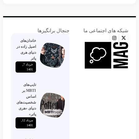
شبکه های اجتماعی ما
جنجال برانگیزها
خاندان‌های
اصیل زاده‌ در
دنیای هری
پاتر
خرداد 7,
1401
تایپ‌های
MBTI بر
اساس
شخصیت‌های
دنیای «هری
پاتر»
مرداد 12,
1401