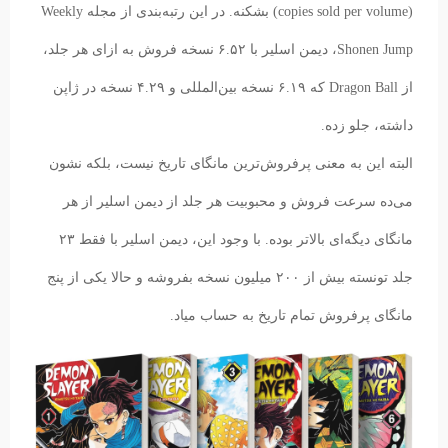
(copies sold per volume) بشکنه. در این رتبه‌بندی از مجله Weekly
Shonen Jump، دیمن اسلیر با ۶.۵۲ نسخه فروش به ازای هر جلد،
از Dragon Ball که ۶.۱۹ نسخه بین‌المللی و ۴.۲۹ نسخه در ژاپن
داشته، جلو زده.
البته این به معنی پرفروش‌ترین مانگای تاریخ نیست، بلکه نشون
می‌ده سرعت فروش و محبوبیت هر جلد از دیمن اسلیر از هر
مانگای دیگه‌ای بالاتر بوده. با وجود این، دیمن اسلیر با فقط ۲۳
جلد تونسته بیش از ۲۰۰ میلیون نسخه بفروشه و حالا یکی از پنج
مانگای پرفروش تمام تاریخ به حساب میاد.