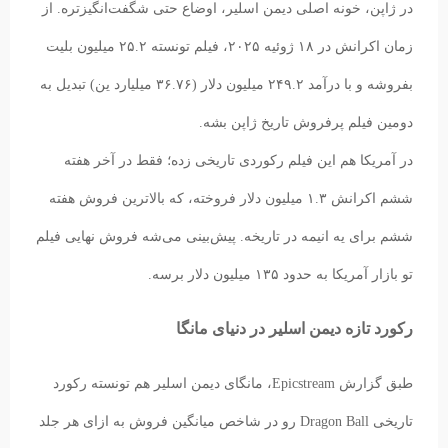
در ژاپن، خونه اصلی دیمن اسلیر، اوضاع حتی شگفت‌انگیزتره. از
زمان اکرانش در ۱۸ ژوئیه ۲۰۲۵، فیلم تونسته ۲۵.۲ میلیون بلیت
بفروشه و با درآمد ۲۴۹.۲ میلیون دلار (۳۶.۷۶ میلیارد ین) تبدیل به
دومین فیلم پرفروش تاریخ ژاپن بشه.
در آمریکا هم این فیلم رکوردی تاریخی زده؛ فقط در آخر هفته
ششم اکرانش ۱.۳ میلیون دلار فروخته، که بالاترین فروش هفته
ششم برای یه انیمه در تاریخه. پیش‌بینی می‌شه فروش نهایی فیلم
تو بازار آمریکا به حدود ۱۳۵ میلیون دلار برسه.
رکورد تازه دیمن اسلیر در دنیای مانگا
طبق گزارش Epicstream، مانگای دیمن اسلیر هم تونسته رکورد
تاریخی Dragon Ball رو در شاخص میانگین فروش به ازای هر جلد