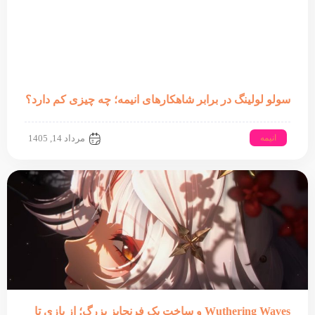
سولو لولینگ در برابر شاهکارهای انیمه؛ چه چیزی کم دارد؟
انیمه
مرداد 14, 1405
Wuthering Waves و ساخت یک فرنچایز بزرگ؛ از بازی تا