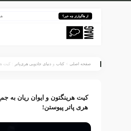
هری پاتر د
از هاگوارتز چه خبر؟
:
>
صفحه اصلی
کتاب
و
دنیای جادویی هری‌پاتر
کیت هر
کیت هرینگتون و ایوان ریان به ج
هری پاتر پیوستن!