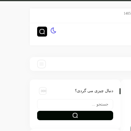
سریال هری پاتر HBO رده‌بندی TV-14 گرفت
چگونه ناشران بزرگ‌
دنبال چیزی می گردی؟