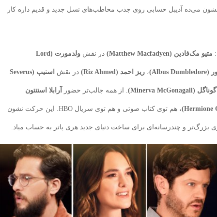
لکه نشون می‌ده آدیبل حسابی روی جذب مخاطب‌های نسل جدید و قدیم داره کار
:
متیو مک‌فادین (Matthew Macfadyen)
در نقش
ولدمورت (Lord
Albus Du)
،
ریز احمد (Riz Ahmed)
در نقش
اسنیپ (Severus
 (Minerva McGonagall)
. از همه جالب‌تر حضور
آرابلا استنتون
، هم توی کتاب صوتی و هم توی سریال HBO. این حرکت نشون