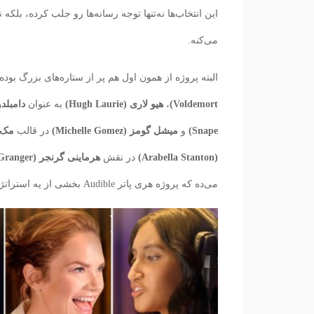
این انتخاب‌ها نه‌تنها توجه رسانه‌ها رو جلب کرده، ب
می‌کنه.
البته پروژه از همون اول هم پر از ستاره‌های بزرگ بوده
Voldemort)
،
هیو لاری (Hugh Laurie)
به عنوان
دامبلدور (mbledore
Snape)
و
میشل گومز (Michelle Gomez)
در قالب
مک‌گوناگل
(Arabella Stanton)
در نقش
هرماینی گرنجر (Hermione Granger)
می‌ده که پروژه هری پاتر Audible بخشی از یه استراتژی بزرگ‌تر و چندرسانه‌ای برای ساخت دنیای جدید هری پاتر به حساب میاد.