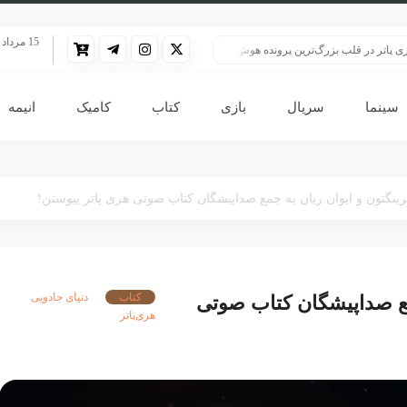
15 مرداد 1405
ر قلب بزرگ‌ترین پرونده هوش مصنوعی
HBO سنت قدیمی خود را برای پخش سریال هری پاتر تغییر داد
سینما
سریال
بازی
کتاب
کامیک
انیمه
ینگتون و ایوان ریان به جمع صداپیشگان کتاب صوتی هری پاتر پیوستن!
کتاب
دنیای جادویی
مع صداپیشگان کتاب صوتی
هری‌پاتر