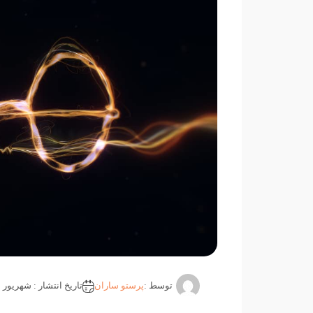
توسط :
پرستو ساران
تاریخ انتشار : شهریور 22, 1404