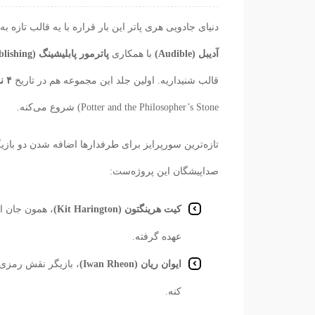
دنیای جادویی هری پاتر این بار قراره با یه قالب تازه
آدیبل (Audible)
با همکاری
پاترمور پابلیشینگ (Pottermore Publishing)
قالب شنیداریه. اولین جلد این مجموعه هم در تاریخ
۴ نوامبر ۲۰۲۵ (۱۳ آبان ۱۴۰۴)
Potter and the Philosopher’s Stone) شروع می‌کنه.
تازه‌ترین سورپرایز برای طرفدارها اضافه شدن دو باز
صداپیشگان این پروژه‌ست:
کیت هرینگتون (Kit Harington)
، همون جان 
عهده گرفته.
ایوان ریان (Iwan Rheon)
، بازیگر نقش رمزی 
کنه.