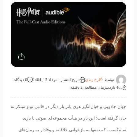
توسط :
گلرخ زندی
تاریخ انتشار : مرداد 15, 1404
0 دیدگاه
465 بازدید
زمان مطالعه: 2 دقیقه
جهان جادویی و خیال‌انگیز هری پاتر بار دیگر در قالبی نو و مبتکرانه
جان گرفته است؛ این بار در هیأت مجموعه‌ای صوتی با بازی
تمام‌کَست، که نه‌تنها به بازخوانی خلاقانه و وفادار به رمان‌های