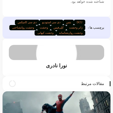
شناخته شده خواهد بود.
DCU
بتمن
دی سی استودیو
دی سی کامیکس
برچسب ها :
ژانر وحشت
کلِی‌فیس
وحشت
وحشت روانشناختی
وحشت روان‌شناسانه
وحشت کیهانی
نورا نادری
مقالات مرتبط