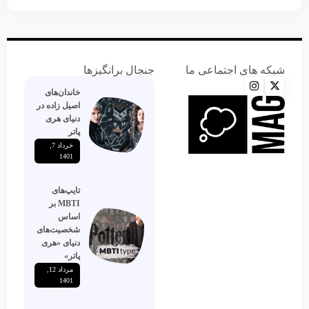
شبکه های اجتماعی ما
جنجال برانگیزها
خاندان‌های
اصیل زاده‌ در
دنیای هری
پاتر
خرداد 7,
1401
تایپ‌های
MBTI بر
اساس
شخصیت‌های
دنیای «هری
پاتر»
مرداد 12,
1401