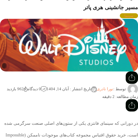
 جانشینی هری پاتر
ما
توسط :
نورا نادری
تاریخ انتشار : آبان 14, 1404
0 دیدگاه
962 بازدید
لعه: 2 دقیقه
رانی که سینمای فانتزی یکی از ستون‌های اصلی صنعت سرگرمی شده
است، خرید حقوق اقتباس مجموعه کتاب‌های موجودات ناممکن (Impossible