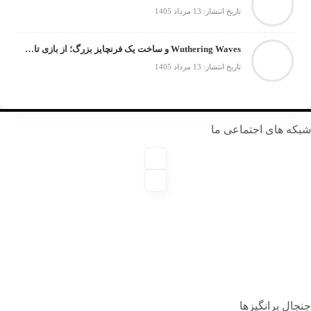
تاریخ انتشار: 13 مرداد 1405
Wuthering Waves و ساخت یک فرنچایز بزرگ؛ از بازی تا انیمه
تاریخ انتشار: 13 مرداد 1405
 های اجتماعی ما
 برانگیزها