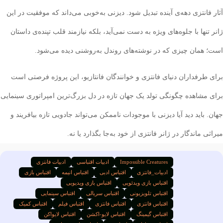
انتزی دهه‌ی آینده تبدیل شود. دیزنی به‌خوبی می‌داند که موفقیت در این
نها با جلوه‌های ویژه به دست نمی‌آید، بلکه نیازمند قلب تپنده‌ی داستان
همان چیزی که در نوشته‌های روندل به‌روشنی دیده می‌شود.
طرفداران دنیای فانتزی و خوانندگان فانتازیو، این پروژه فرصتی است
مشاهده چگونگی تولد یک جهان تازه در دل بزرگ‌ترین امپراتوری سینمایی
باید دید آیا دیزنی با موجودات ناممکن می‌تواند جادویی تازه بیافریند و
 ماندگار در ژانر فانتزی از خود به‌جا بگذارد یا نه.
Impossible Creatures
ادبیات اقتباسی
ادبیات فانتزی
ادبیات_فانتزی
اقتباس ادبی
اقتباس انیمه
اقتباس بازی
اقتباس بازی ویدئویی
اقتباس بازی ویدیویی
اقتباس تلویزیونی
اقتباس سریالی
اقتباس سینمایی
اقتبا‌س فانتزی
اقتباس فانتزی
اقتباس فیلم
اقتباس کمیک
اقتباس گیمینگ
اقتباس لایو-اکشن
اقتباس لایواکن