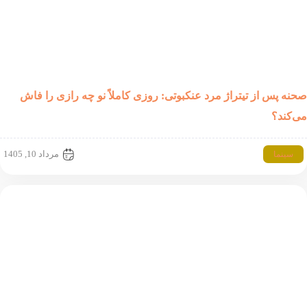
پس از تیتراژ مرد عنکبوتی: روزی کاملاً نو چه رازی را فاش
د؟
مرداد 10, 1405
نما