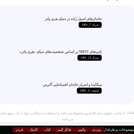
خاندان‌های اصیل زاده‌ در دنیای هری پاتر
خرداد 7, 1401
تایپ‌های MBTI بر اساس شخصیت‌های دنیای «هری پاتر»
مرداد 12, 1401
میکاسا و اسرار خاندان افسانه‌ایی آکرمن
اسفند 11, 1400
14 © تمامی حقوق برای فانتازیو محفوظ می‌باشد و استفاده از مطالب تنها با ذکر منبع مجاز
می‌باشد.
ات پرطرفدار
ونزدی
والپیپر
هانگر گیمز
کتاب
کامیک
فرندز