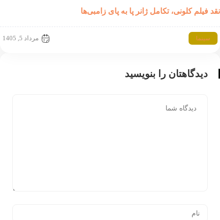
یلم کلونی، تکامل ژانر پا به پای زامبی‌ها
مرداد 5, 1405
نما
یدگاهتان را بنویسید