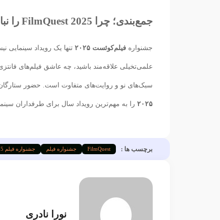
جمع‌بندی؛ چرا FilmQuest 2025 را نباید از دست داد؟
جشنواره
فیلم‌کوئست ۲۰۲۵
تنها یک رویداد سینمایی ن
علمی‌تخیلی علاقه‌مند باشید، چه عاشق فیلم‌های فان
سبک‌های نو و روایت‌های متفاوت است. حضور ستارگان ب
۲۰۲۵
را به مهم‌ترین رویداد سال برای طرفداران سینم
برچسب ها :
FilmQuest
جشنواره فیلم
جشنواره فیلم 2025
نورا نادری