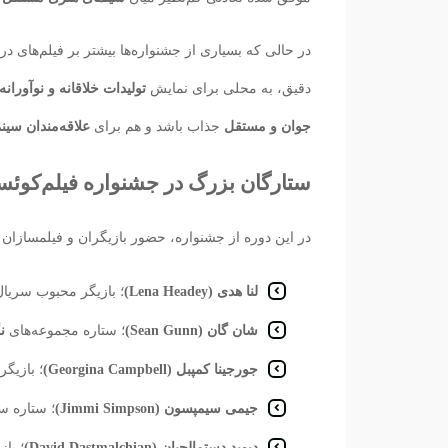
در حالی که بسیاری از جشنواره‌ها بیشتر بر فیلم‌های درا
دقیق، به محلی برای نمایش
تولیدات خلاقانه و نوآورانه
جوان و مستقل
جذاب باشد و هم برای
علاقه‌مندان سین
ستارگان بزرگ در جشنواره فیلم‌کوئست ۵
در این دوره از جشنواره، حضور بازیگران و فیلمسازان
لنا هدی (Lena Headey)
؛ بازیگر محبوب سریا
شان گان (Sean Gunn)
؛ ستاره مجموعه‌های
نگ
جورجینا کمپبل (Georgina Campbell)
؛ بازیگ
جیمی سیمپسون (Jimmi Simpson)
؛ ستاره س
دیوید دستمالچیان (David Dastmalchian)
؛ با