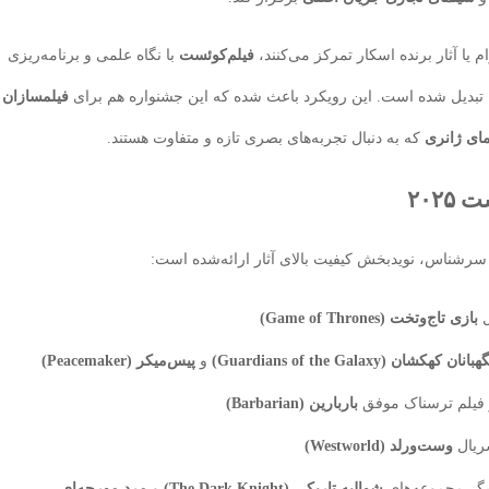
م یا آثار برنده اسکار تمرکز می‌کنند،
فیلم‌کوئست
با نگاه علمی و برنامه‌ریزی
تبدیل شده است. این رویکرد باعث شده که این جشنواره هم برای
فیلمسازان
مای ژانری
که به دنبال تجربه‌های بصری تازه و متفاوت هستند.
۲۰۲
 سرشناس، نویدبخش کیفیت بالای آثار ارائه‌شده است:
ل
بازی تاج‌وتخت (Game of Thrones)
هبانان کهکشان (Guardians of the Galaxy)
و
پیس‌میکر (Peacemaker)
ر فیلم ترسناک موفق
باربارین (Barbarian)
ریال
وست‌ورلد (Westworld)
زیگر مجموعه‌های
شوالیه تاریکی (The Dark Knight)
و
مرد مورچه‌ای