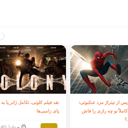
س از تیتراژ مرد عنکبوتی:
نقد فیلم کلونی، تکامل ژانر پا به
املاً نو چه رازی را فاش
پای زامبی‌ها
؟
سینما
مرداد 5, 1405