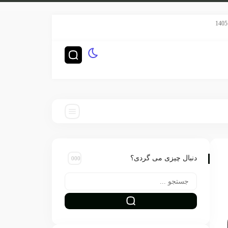
سریال هری پاتر HBO رده‌بندی TV-14 گرفت
چگونه ناشران بزرگ‌تر
دنبال چیزی می گردی؟