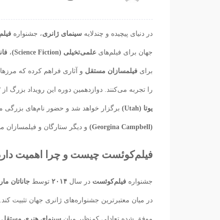
در دنیای پیچیده و چندلایه
سینمای ژانری
، جشنواره
فیلم‌کو
جهان برای فیلم‌های
علمی‌تخیلی (Science Fiction)
،
فانتزی
برای
فیلمسازان مستقل
و آثاری فراهم کرده که مرزها
را تجربه می‌کنند. دوازدهمین دوره این رویداد بزرگ از
۲۳
یوتا (Utah)
برگزار خواهد شد و حضور نام‌های بزرگی 
(Georgina Campbell)
و دیگر ستارگان و فیلمسازان م
فیلم‌کوئست چیست و چرا اهمیت دارد
جشنواره
فیلم‌کوئست
در سال
۲۰۱۴
توسط
جاناتان مارتین (Martin
در میان معتبرترین جشنواره‌های ژانری جهان تثبیت کند.
موفق شده تعادلی کم‌نظیر میان
سینمای هنری مستقل
و