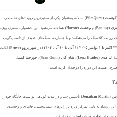
ئست (FilmQuest)
سالانه به‌عنوان یکی از معتبرترین رویدادهای تخصصی
 (Fantasy)
و
وحشت (Horror)
شناخته می‌شود. این جشنواره بستری ویژه
ی روایت کلاسیک را می‌شکنند و با جسارت، سبک‌های جدیدی از داستان‌گویی
 اکتبر تا ۱ نوامبر ۲۰۲۵
(
۱ آبان تا ۱۰ آبان ۱۴۰۴
) در
شهر پروو (Provo)
ایالت
مثل
لنا هدی (Lena Headey)
،
شان گان (Sean Gunn)
،
جورجینا کمپبل
طرح، اهمیت این دوره را دوچندان کرده است.
؟
Jonathan )
تأسیس شد و در مدت کوتاهی توانست جایگاه خود را
 این رویداد به دلیل تمرکز ویژه بر ژانرهای علمی‌تخیلی، فانتزی و وحشت،
سینمای تجاری جریان اصلی
برقرار کند.