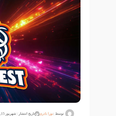
توسط :
نورا نادری
تاریخ انتشار : شهریور 15, 1404