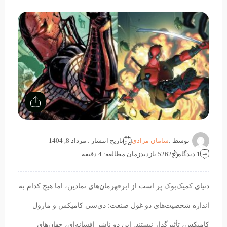
توسط :
سامان مرادی
تاریخ انتشار : مرداد 8, 1404
1 دیدگاه
5262 بازدید
زمان مطالعه: 4 دقیقه
دنیاى کمیک‌بوک پر است از ابرقهرمان‌هاى نمادین، اما هیچ کدام به
اندازه شخصیت‌هاى دو غول صنعت: دی‌سی کامیکس و مارول
کامیکس، تأثیرگذار نیستند. این دو ناشر افسانه‌اى، جهان‌هاى