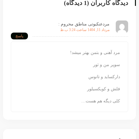
دیدگاه کاربران (1 دیدگاه)
مردعنکبوتی مناطق محروم :
مرداد 11, 1404 ساعت 3:24 ب.ظ
پاسخ
مرد آهنی و بتمن بهتر میشد!
سوپر من و ثور
دارکساید و تانوس
فلش و کویکسیلور
کلی دیگه هم هست…