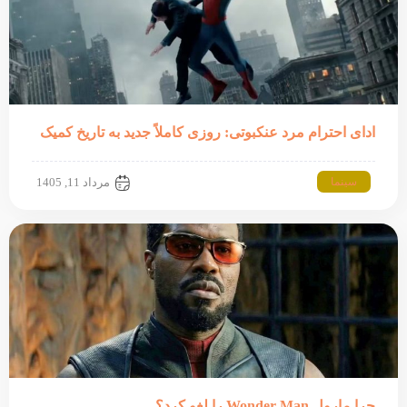
ادای احترام مرد عنکبوتی: روزی کاملاً جدید به تاریخ کمیک
سینما
مرداد 11, 1405
چرا مارول Wonder Man را لغو کرد؟