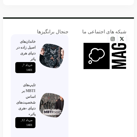
شبکه های اجتماعی ما
جنجال برانگیزها
خاندان‌های
اصیل زاده‌ در
دنیای هری
پاتر
خرداد 7,
1401
تایپ‌های
MBTI بر
اساس
شخصیت‌های
دنیای «هری
پاتر»
مرداد 12,
1401