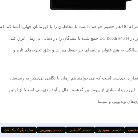
سگ‌های راهنما از موسسه Guide Dogs of America در غرفه DC هم حضور خواهند داشت تا مخاطبان را با قهرمانان چهارپا آشنا کند که
تصویری متفاوت و احساسی به همراه دارد، اما همه چیز در DC Booth #4544 جمع شده تا بینندگان را در دنیایی بی‌زمان غرق کند.
الگی به هیچ عنوان برنامه‌ای جز حفظ میراث و خلق تجربه‌های تازه و
 بی‌نظیر برای طرفداران دی‌سی است که می‌خواهند هم زمان با نگاهی بی‌نظیر به ریشه‌ها،
د. این رویداد نمادی از پیوند بین گذشته، حال و آینده دی‌سی است؛ از اولین
ی‌های ویدیویی و سینما.
 دی‌سی
دی‌سی استودیوز
دی‌سی کامیکس
دی‌سی یونیورس
سان دیگو کامیک-کان