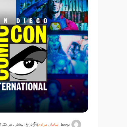
توسط :
سامان مرادی
تاریخ انتشار : تیر 25, 1404