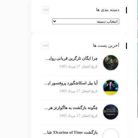
دسته بندی ها
آخرین پست ها
چرا ایگان تارگرین قربانی روایت سریال خاندان اژدها شد؟
تاریخ انتشار: 17 مرداد 1405
آیا بیل اسکاشگورد پروفسور ایکس بعدی است؟
تاریخ انتشار: 17 مرداد 1405
چگونه بازگشت به هاگوارتز هری پاتر را زنده نگه داشت؟
تاریخ انتشار: 17 مرداد 1405
بازگشت Ocarina of Time؛ شاهکار زلدا دوباره متولد می‌شود