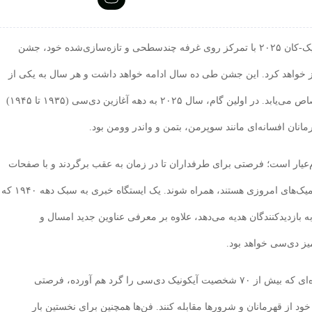
ان ۲۰۲۵
با تمرکز روی غرفه چندسطحی و تازه‌سازی‌شده خود، جشن
ز خواهد کرد. این جشن طی ده سال ادامه خواهد داشت و هر سال به یکی از
دهه‌های تاثیرگذار تاریخچه این انتشارات افسانه‌ای اختصاص می‌یابد. در اولین گام، سال ۲۰۲۵ به دهه آغازین دی‌سی (۱۹۳۵ تا ۱۹۴۵)
انان افسانه‌ای مانند سوپرمن، بتمن و واندر وومن بود.
م‌عیار است؛ فرصتی برای طرفداران تا در زمان به عقب برگردند و با صفحات
نوستالژیک کمیک بوک‌هایی که پایه‌گذار سبک و سیاق کمیک‌های امروزی هستند، همراه شوند. یک ایستگاه خبری به سبک دهه ۱۹۴۰ که
ه بازدیدکنندگان هدیه می‌دهد، علاوه بر معرفی عناوین جدید امسال و
میز دی‌سی خواهد بود.
از سوی دیگر، DC Worlds Collide، بازی موبایلی مبارزه‌ای که بیش از ۷۰ شخصیت آیکونیک دی‌سی را گرد هم آورده، فرصتی
 خود از قهرمانان و شرورها مقابله کنند. فن‌ها همچنین برای نخستین بار