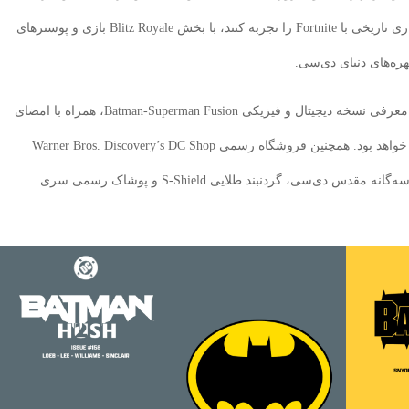
می‌توانند در غرفه دی‌سی، محتوای عرضه‌شده در همکاری تاریخی با Fortnite را تجربه کنند، با بخش Blitz Royale بازی و پوسترهای
ه‌های دنیای دی‌سی.
از نظر کالکشن‌ها و اکشن فیگورها، McFarlane Toys با معرفی نسخه دیجیتال و فیزیکی Batman-Superman Fusion، همراه با امضای
شخصی تاد مک‌فارلین، یکی از نقاط برجسته نمایشگاه خواهد بود. همچنین فروشگاه رسمی Warner Bros. Discovery’s DC Shop
کالاهای انحصاری مثل هودی Legends Forever تقدیر از سه‌گانه مقدس دی‌سی، گردنبند طلایی S-Shield و پوشاک رسمی سری