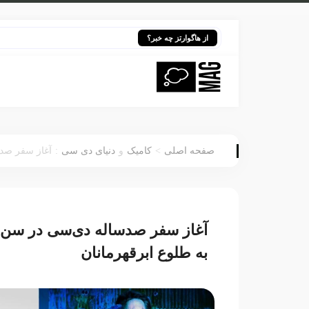
چگونه بازگش
از هاگوارتز چه خبر؟
:
>
صفحه اصلی
کامیک
و
دنیای دی سی
آغاز سفر صدساله دی‌س
به طلوع ابرقهرمانان