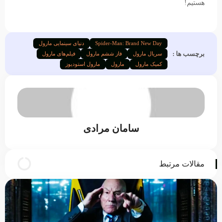
هستیم!
Spider-Man: Brand New Day
دنیای سینمایی مارول
برچسب ها :
سریال مارول
فاز ششم مارول
فیلم‌های مارول
کمیک مارول
مارول
مارول استودیوز
سامان مرادی
مقالات مرتبط