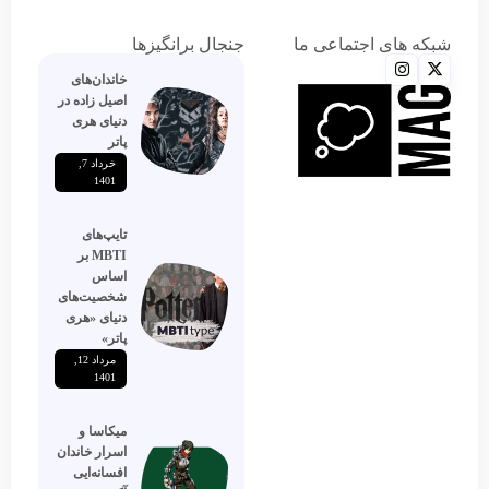
شبکه های اجتماعی ما
جنجال برانگیزها
خاندان‌های
اصیل زاده‌ در
دنیای هری
پاتر
خرداد 7,
1401
تایپ‌های
MBTI بر
اساس
شخصیت‌های
دنیای «هری
پاتر»
مرداد 12,
1401
میکاسا و
اسرار خاندان
افسانه‌ایی