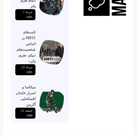
دنیای هری
پاتر
خرداد 7,
1401
تایپ‌های
MBTI بر
اساس
شخصیت‌های
دنیای «هری
پاتر»
مرداد 12,
1401
میکاسا و
اسرار خاندان
افسانه‌ایی
آکرمن
اسفند 11,
1400