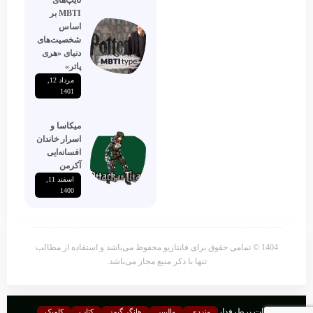
تایپ‌های
MBTI بر
اساس
شخصیت‌های
دنیای «هری
پاتر»
مرداد 12,
1401
میکاسا و
اسرار خاندان
افسانه‌ایی
آکرمن
اسفند 11,
1400
1404 © تمامی حقوق برای فانتازیو محفوظ می‌باشد و استفاده از مطالب
تنها با ذکر منبع مجاز می‌باشد.
موضوعات پرطرفدار
ونزدی
والپیپر
هانگر گیمز
کتاب
کامیک