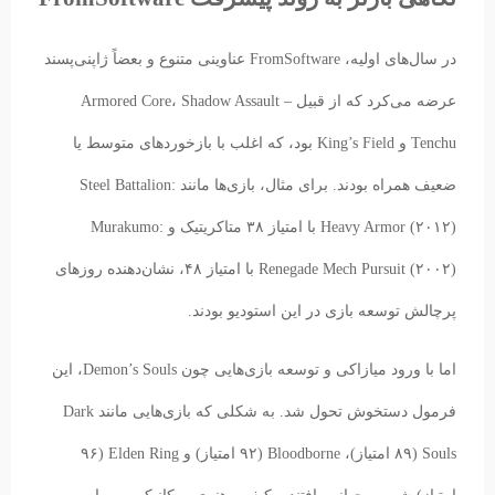
در سال‌های اولیه، FromSoftware عناوینی متنوع و بعضاً ژاپنی‌پسند
عرضه می‌کرد که از قبیل Armored Core، Shadow Assault –
Tenchu و King’s Field بود، که اغلب با بازخوردهای متوسط یا
ضعیف همراه بودند. برای مثال، بازی‌ها مانند Steel Battalion:
Heavy Armor (۲۰۱۲) با امتیاز ۳۸ متاکریتیک و Murakumo:
Renegade Mech Pursuit (۲۰۰۲) با امتیاز ۴۸، نشان‌دهنده روزهای
پرچالش توسعه بازی در این استودیو بودند.
اما با ورود میازاکی و توسعه بازی‌هایی چون Demon’s Souls، این
فرمول دستخوش تحول شد. به شکلی که بازی‌هایی مانند Dark
Souls (۸۹ امتیاز)، Bloodborne (۹۲ امتیاز) و Elden Ring (۹۶