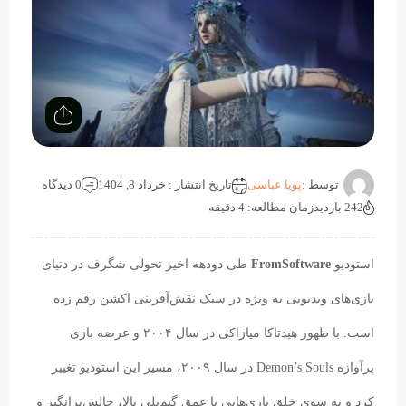
توسط :
پویا عباسی
تاریخ انتشار : خرداد 8, 1404
0 دیدگاه
242 بازدید
زمان مطالعه: 4 دقیقه
استودیو
FromSoftware
طی دودهه اخیر تحولی شگرف در دنیای
بازی‌های ویدیویی به ویژه در سبک نقش‌آفرینی اکشن رقم زده
است. با ظهور هیدتاکا میازاکی در سال ۲۰۰۴ و عرضه بازی
پرآوازه Demon’s Souls در سال ۲۰۰۹، مسیر این استودیو تغییر
کرد و به سوی خلق بازی‌هایی با عمق گیم‌پلی بالا، چالش‌برانگیز و