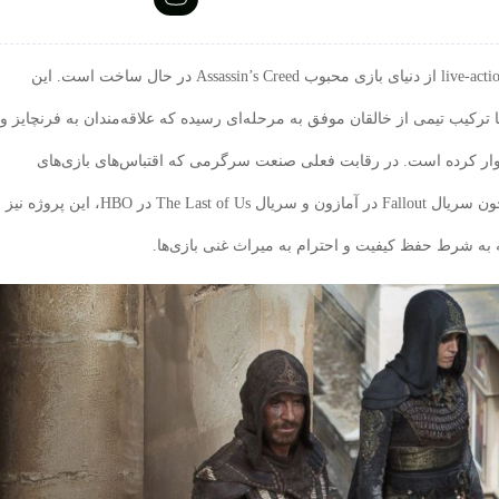
اخیراً نتفلیکس رسماً اعلام کرده است که یک سریال live-action از دنیای بازی محبوب Assassin’s Creed در حال ساخت است. این
ا ترکیب تیمی از خالقان موفق به مرحله‌ای رسیده که علاقه‌مندان به فرنچایز و
یدوار کرده است. در رقابت فعلی صنعت سرگرمی که اقتباس‌های بازی‌های
ویدیویی به موفقیت‌های چشمگیری دست یافته‌اند، همچون سریال Fallout در آمازون و سریال The Last of Us در HBO، این پروژه نیز