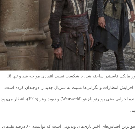
فیلم سینمایی Assassin’s Creed که در سال 2016 با حضور مایکل فاسبندر ساخته شد، با شکست نسبی انتقادی مواجه شد و تنها 18
افزایش انتظارات و نگرانی‌ها نسبت به سریال جدید را دوچندان کرده است.
اما حال با حضور دو نام پرآوازه در سمت خالق و تهیه‌کننده اجرایی یعنی روبرتو پاچینو (Westworld) و دیوید وینر (Halo)، انتظار می‌رود
م.
سریال Halo که توسط دیوید وینر تهیه شده، یکی از موفق‌ترین اقتباس‌های اخیر بازی‌های ویدیویی است که توانسته ۸۰ درصد نقدهای