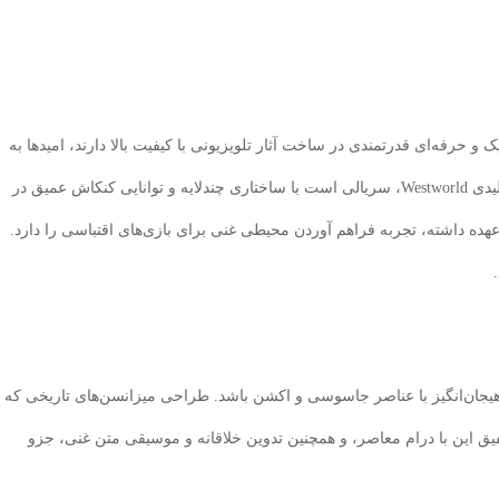
ک و حرفه‌ای قدرتمندی در ساخت آثار تلویزیونی با کیفیت بالا دارند، امیدها به
این پروژه را تقویت می‌کند. پاچینو، یکی از چهره‌های کلیدی Westworld، سریالی است با ساختاری چندلایه و توانایی کنکاش عمیق در
انی؛ و وینر که مسئولیت ساخت Halo را بر عهده داشته، تجربه فراهم آوردن محیطی غنی برای بازی‌های اقتباسی را دارد.
ری از ژانر تریلر هیجان‌انگیز با عناصر جاسوسی و اکشن باشد. طراحی میزانسن‌های تاریخی که
فیق این با درام معاصر، و همچنین تدوین خلاقانه و موسیقی متن غنی، جزو