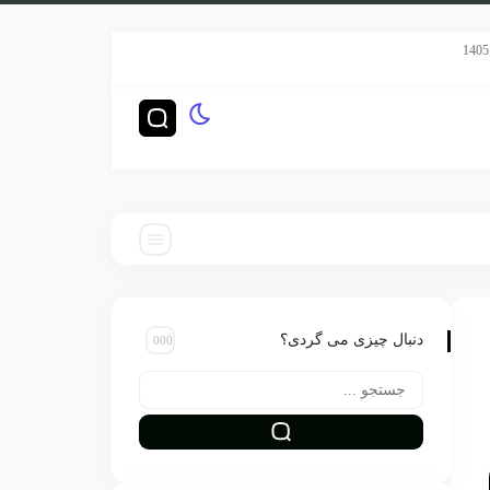
سریال هری پاتر HBO رده‌بندی TV-14 گرفت
چگونه ناشران بزرگ‌
دنبال چیزی می گردی؟