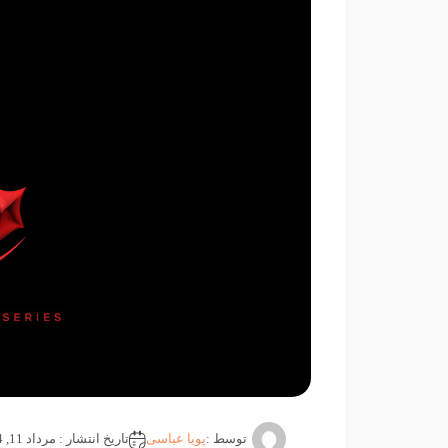
توسط :
پویا عباسی
تاریخ انتشار : مرداد 11, 1404