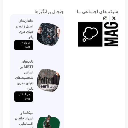
شبکه های اجتماعی ما
جنجال برانگیزها
خاندان‌های
اصیل زاده‌ در
دنیای هری
پاتر
خرداد 7,
1401
تایپ‌های
MBTI بر
اساس
شخصیت‌های
دنیای «هری
پاتر»
مرداد 12,
1401
میکاسا و
اسرار خاندان
افسانه‌ایی