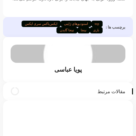
top
استودیوهای ژاپنی
ایکس‌باکس سری ایکس
برچسب ها :
بازی
نینجا
نینجا گایدن
پویا عباسی
مقالات مرتبط