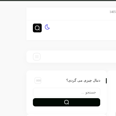
سریال هری پاتر HBO رده‌بندی TV-14 گرفت
چگونه ناشران بزرگ‌
دنبال چیزی می گردی؟