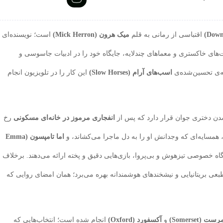
اقتباسی از رمانی به قلم
میک هرون (Mick Herron)
است؛ نویسنده‌ای
‌های خاکستری و معماهای چندلایه، جایگاه خود را در ادبیات جاسوسی و
عه‌ی تحسین‌شده‌ی
اسب‌های آرام (Slow Horses)
این کار را در تلویزیون انجام
 شدن دختری جوان قرار دارد که پس از
انفجاری مرموز در خانه‌ای مسکونی
رخ
همسایه‌ای که وجدانش او را به دل ماجرا می‌کشاند، و
اما تامپسون (Emma
ویی بوهم» (Zoë Boehm)، کارآگاه خصوصی تیزهوش و بی‌پروا، بازی‌هایی دقیق و پخته ارائه می‌دهند. برخلاف
بعی بریتانیایی و نیشخندهای هوشمندانه بهره می‌برد؛ همان امضای روایی که
ت (Somerset)
و
آکسفورد (Oxford)
انجام شده است؛ انتخاب‌هایی که