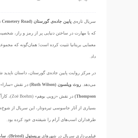
سریال تازه‌ی
پایین جاده‌ی گورستان (Down Cemetery Road)
که با مهارت در ساختن دنیایی پر از رمز و راز، شخصیت
معمایی بریتانیا تثبیت کرده است؛ همان‌گونه که مجمو
داد.
در مرکز روایت پایین جاده‌ی گورستان، داستان ناپدید
می‌دهد.
روث ویلسون (Ruth Wilson)
در نقش «سارا»، 
Thompson)
در نقش «ز
بسیاری از آثار جاسوسی تیره‌وتار، این سریال از شوخ‌ط
طرفداران اسب‌های آرام را شیفته‌ی خود کرده بود.
فیلم‌برداری سریال در شهرهای
بریستول (Bristol)
،
سامرس