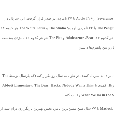
Severance
از +Apple TV با ۲۷ نامزدی در صدر قرار گرفت. این سریال در
The Pengu
با ۲۴ نامزدی اومده؛
The Studio
و
White Lotus
The
هر کدوم ۲۳
ر کدوم ۱۴،
Bear
،
Adolescence
و
The Pitt
هم هر کدوم ۱۳ نامزدی به‌دست
 برای یه سریال کمدی در طول یه سال رو تکرار کنه (که پارسال توسط
The
ریال کمدی با
،
Nobody Wants This
،
Hacks
،
The Bear
،
Abbott Elementary
What We Do in the 
رقابت کنه.
Matlock
با ۷۷ سال سن مسن‌ترین نامزد بخش بهترین بازیگر زن درام شد. از