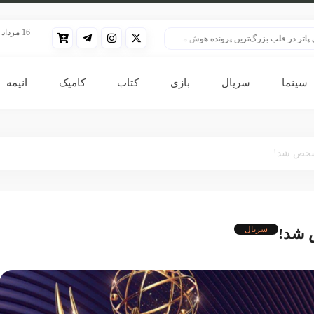
16 مرداد 1405
 قلب بزرگ‌ترین پرونده هوش مصنوعی
HBO سنت قدیمی خود را برای پخش سریال هری پاتر تغییر داد
سینما
سریال
بازی
کتاب
کامیک
انیمه
سریال