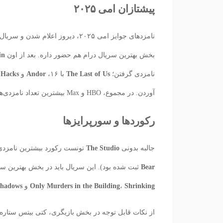
پیشتازان امی ۲۰۲۵
نامزدهای جوایز امی ۲۰۲۵، دیروز اعلام شدن و سریال
بخش بهترین سریال درام هم حضور داره. بعد از اون
in
نامزدی گرفتن؛
The Last of Us
با ۱۶،
Andor
و
Hacks
ه
آوردن. در مجموع، HBO و Max بیشترین تعداد نامزدی‌ها رو بین پلتفرم‌ها داشتن.
رکوردها و سورپرایزها
جالبه بدونی
The Studio
تونست رکورد بیشترین نامزدی
Bear
ثبت شده بود). این سریال باید در بخش بهترین س
Shrinking
،
Only Murders in the Building
و
Shadows
از نکات قابل توجه در بخش بازیگری، کتی بیتس ستاره