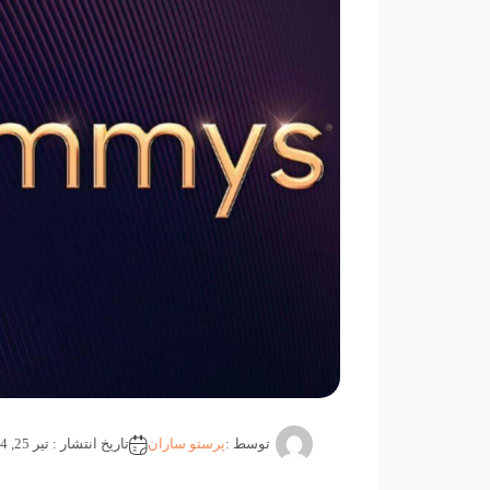
توسط :
پرستو ساران
تاریخ انتشار : تیر 25, 1404