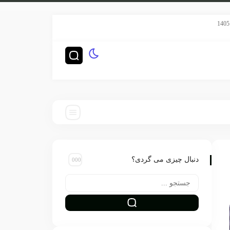
سریال هری پاتر HBO رده‌بندی TV-14 گرفت
چگونه ناشران بزرگ‌ت
دنبال چیزی می گردی؟