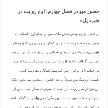
حضور میو در فصل چهارم؛ اوج روایت در
«نبرد پل»
در فصل چهارم ویچر، نقش ملکه میو در نقطه اوج داستانی به
وضوح برجسته خواهد شد؛ جایی که او در جریان رویدادی به نام
«نبرد پل»
فرماندهی نیروهای شمالی را بر عهده دارد. در این نبرد
حماسی،
گرالت (Geralt)
و یارانش دوشادوش ارتش ملکه میو
می‌جنگند تا در برابر ارتش قدرتمند نیلفگارد مقاومت کنند.
اهمیت این سکانس صرفاً به بعد اکشن آن محدود نمی‌شود؛ بلکه
این نبرد از نظر روایی نیز نقطه‌ای سرنوشت‌ساز است. پس از
پایان نبرد، ملکه میو لقب مشهور
«گرالت ریویا»
را به گرالت اعطا
می‌کند؛ لقبی که از این پس بخشی جدایی‌ناپذیر از هویت این