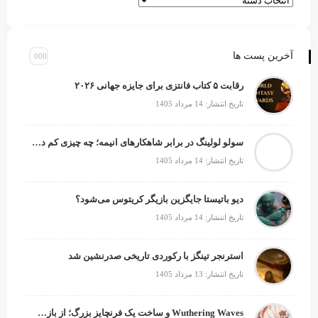
آخرین پست ها
رقابت ۵ کتاب فانتزی برای جایزه جهانی ۲۰۲۶
تاریخ انتشار: 14 مرداد 1405
سولو لولینگ در برابر شاهکارهای انیمه؛ چه چیزی کم دارد؟
تاریخ انتشار: 14 مرداد 1405
دیو باتیستا جایگزین بازیگر کریتوس می‌شود؟
تاریخ انتشار: 14 مرداد 1405
استرنجر تینگز با رکوردی تاریخی صدرنشین شد
تاریخ انتشار: 13 مرداد 1405
Wuthering Waves و ساخت یک فرنچایز بزرگ؛ از بازی تا انیمه