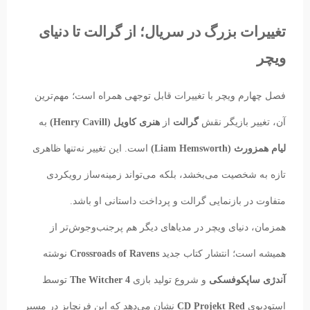
تغییرات بزرگ در سریال؛ از گرالت تا دنیای
ویچر
فصل چهارم ویچر با تغییرات قابل توجهی همراه است؛ مهم‌ترین
آن، تغییر بازیگر نقش
گرالت
از
هنری کاویل (Henry Cavill)
به
لیام همزورث (Liam Hemsworth)
است. این تغییر نه‌تنها ظاهری
تازه به شخصیت می‌بخشد، بلکه می‌تواند زمینه‌ساز رویکردی
متفاوت در بازنمایی گرالت و پرداخت داستانی او باشد.
همزمان، دنیای ویچر در مدیاهای دیگر هم پرجنب‌وجوش‌تر از
همیشه است؛ انتشار کتاب جدید
Crossroads of Ravens
نوشته
آندژی ساپکوفسکی
و شروع تولید بازی
The Witcher 4
توسط
استودیوی
CD Projekt Red
نشان می‌دهد که این فرنچایز در مسیر