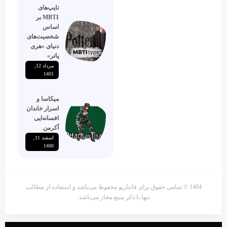
تایپ‌های
MBTI بر
اساس
شخصیت‌های
دنیای «هری
پاتر»
مرداد 12,
1401
میکاسا و
اسرار خاندان
افسانه‌ایی
آکرمن
اسفند 11,
1400
1404 © تمامی حقوق برای فانتازیو محفوظ می‌باشد و استفاده از مطالب
تنها با ذکر منبع مجاز می‌باشد.