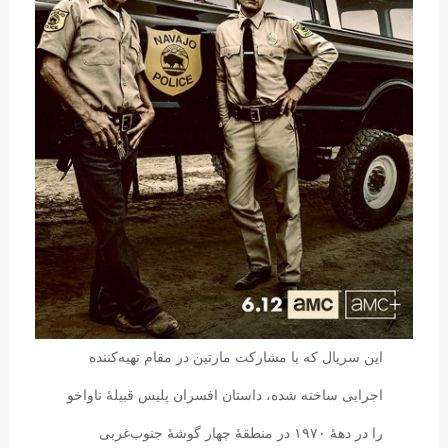
این سریال که با مشارکت مارتین در مقام تهیه‌کننده
اجرایی ساخته شده، داستان افسران پلیس قبیلهٔ ناواخو
را در دههٔ ۱۹۷۰ در منطقهٔ چهار گوشهٔ جنوب‌غربی