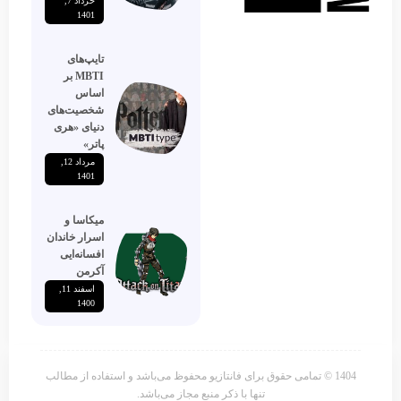
خرداد 7,
1401
تایپ‌های
MBTI بر
اساس
شخصیت‌های
دنیای «هری
پاتر»
مرداد 12,
1401
میکاسا و
اسرار خاندان
افسانه‌ایی
آکرمن
اسفند 11,
1400
1404 © تمامی حقوق برای فانتازیو محفوظ می‌باشد و استفاده از مطالب
تنها با ذکر منبع مجاز می‌باشد.