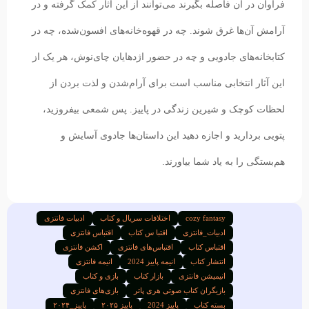
فراوان در آن فاصله بگیرند می‌توانند از این آثار کمک گرفته و در
آرامش آن‌ها غرق شوند. چه در قهوه‌خانه‌های افسون‌شده، چه در
کتابخانه‌های جادویی و چه در حضور اژدهایان چای‌نوش، هر یک از
این آثار انتخابی مناسب است برای آرام‌شدن و لذت بردن از
لحظات کوچک و شیرین زندگی در پاییز. پس شمعی بیفروزید،
پتویی بردارید و اجازه دهید این داستان‌ها جادوی آسایش و
هم‌بستگی را به یاد شما بیاورند.
cozy fantasy
اختلافات سریال و کتاب
ادبیات فانتزی
ادبیات_فانتزی
اقتبا س کتاب
اقتباس فانتزی
اقتبا‌س کتاب
اقتباس‌های فانتزی
اکشن فانتزی
انتشار کتاب
انیمه پاییز 2024
انیمه فانتزی
انیمیشن فانتزی
بازار کتاب
بازی و کتاب
بازیگران کتاب صوتی هری پاتر
بازی‌های فانتزی
بسته کتاب
پاییز 2024
پاییز ۲۰۲۵
پاییز_۲۰۲۴