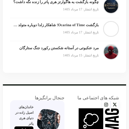
چگونه بازگشت به هاگوارتز هری پاتر را زنده نگه داشت؟
تاریخ انتشار: 17 مرداد 1405
بازگشت Ocarina of Time؛ شاهکار زلدا دوباره متولد می‌شود
تاریخ انتشار: 17 مرداد 1405
مرد عنکبوتی در آستانه شکستن رکورد جنگ ستارگان
تاریخ انتشار: 15 مرداد 1405
شبکه های اجتماعی ما
جنجال برانگیزها
خاندان‌های
اصیل زاده‌ در
دنیای هری
پاتر