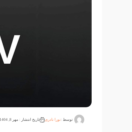
توسط :
نورا نادری
تاریخ انتشار : مهر 8, 1404