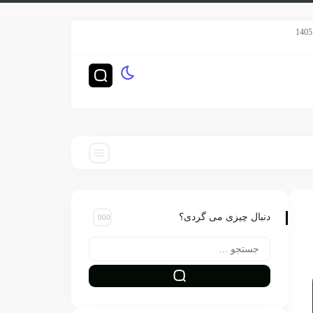
سریال هری پاتر HBO رده‌بندی TV-14 گرفت
چگونه ناشران بزرگ‌ت
دنبال چیزی می گردی؟