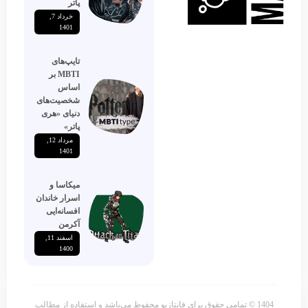
پاتر
خرداد 7,
1401
تایپ‌های
MBTI بر
اساس
شخصیت‌های
دنیای «هری
پاتر»
مرداد 12,
1401
میکاسا و
اسرار خاندان
افسانه‌ایی
آکرمن
اسفند 11,
1400
1404 © تمامی حقوق برای فانتازیو محفوظ می‌باشد و استفاده از مطالب