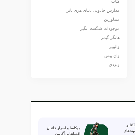
کتاب
مدارس جادویی دنیای هری پاتر
مندلورین
موجودات شگفت انگیز
هانگر گیمز
والپیپر
وان پیس
ونزدی
تایپ‌های MBTI بر
میکاسا و اسرار خاندان
ت‌های
افسانه‌ایی آکرمن