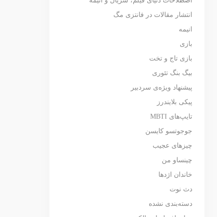
اصطلاحات دنیای فیلم، سریال و انیمه
انتشار مقالات در فانتزی مگ
انیمه
بازی
بازی تاج و تخت
بیگ بنگ تئوری
پیشنهاد ویژه‌ی سردبیر
پیکی بلایندرز
تایپ‌های MBTI
جوجوتسو کایسن
چیزهای عجیب
چینساو من
خاندان اژدها
دث نوت
دسته‌بندی نشده