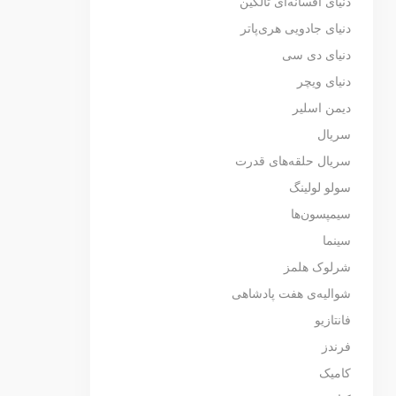
دنیای افسانه‌ای تالکین
دنیای جادویی هری‌پاتر
دنیای دی سی
دنیای ویچر
دیمن اسلیر
سریال
سریال حلقه‌های قدرت
سولو لولینگ
سیمپسون‌ها
سینما
شرلوک هلمز
شوالیه‌ی هفت پادشاهی
فانتازیو
فرندز
کامیک