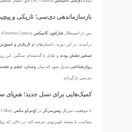
اینکه
دی‌سی کامیکس
(DC Comics) حق انتشار شخصیت را خرید و فرصتی برای بازتعریف او فراهم شد.
بازسازماندهی دی‌سی؛ تاریکی و پیچی
پس از اضمحلال
شارلتون کامیکس
(Charlton Comics) در سال
درآمدند. در این دوره، داستان‌های او
تاریک‌تر و عمیق‌تر
تسخیر ذهنش بودند
و تقابل با گذشته‌ای سنگین. این ر
روان‌شناختی
تبدیل شود که میان
وجدان، خشم و عقده‌ه
دی‌سی بازگرداند.
کمیک‌هایی برای نسل جدید؛ هم‌پای سر
با موفقیت سریال
پیس‌می‌کر
در
اچ‌بی‌او مکس
(HBO Max) و محبوبیت اجرای جان سینا،
متناسب با نسخه تلویزیونی عرضه کند، در حالی که روای