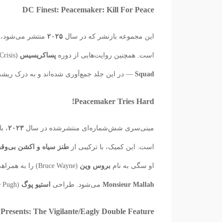
DC Finest: Peacemaker: Kill For Peace
این مجموعه بازنشر که در سال
۲۰۲۵
منتشر می‌شود، 
است. همچنین روایت‌هایی از دوره
پساکریسیس
(Post-Crisis) مانند
Squad
— در این جلد جمع‌آوری شده‌اند و به درک ریش
Peacemaker Tries Hard!
مینی‌سری شش‌شماره‌ای منتشرشده در سال
۲۰۲۳
، ب
است. این کمیک، با ترکیبی از
طنز سیاه و اکشن بی‌وقف
او سگی به نام
بروس وین
(Bruce Wayne) را به همراهی می‌گیرد و ناخواسته وارد درگیری با شخصیت‌هایی مانند
Monsieur Mallah
می‌شود. طراحی
استیو پوگ
(Steve Pugh) فضای اثر را سوررئال و تازه نگه می‌دارد.
resents: The Vigilante/Eagly Double Feature!