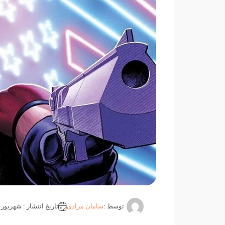
توسط :
سامان مرادی
تاریخ انتشار : شهریور 7, 1404