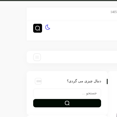
سریال هری پاتر HBO رده‌بندی TV-14 گرفت
چگونه ناشران بزرگ‌ترین ر
دنبال چیزی می گردی؟