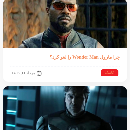
چرا مارول Wonder Man را لغو کرد؟
کامیک
مرداد 11, 1405