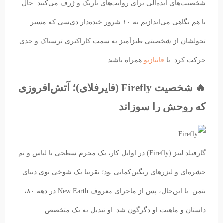
شخصیت‌های ایده‌آلی برای روایت‌های تاریک و ژرف می‌کنند. حال
با هم نگاهی می‌اندازیم به ۱۰ شرور خنده‌دار دی‌سی که مسیر
تحولشان از شخصیتی طنزآمیز به سمت کاراکتری ترسناک و جدی
حرکت کرد. با
فانتازیو
همراه باشید.
🔥 شخصیت Firefly (فایرفلای)؛ آتش‌افروزی
که روحش را سوزاند
گارفیلد لینز (Firefly) در اوایل کار، یک مجرم سطحی با لباس و تم
حشره‌ای و لیزرهای رنگین‌کمانی بود؛ تقریبا یک شوخی توی دنیای
بتمن. با این‌حال، پس از ماجرای معروف New Earth در دهه ۸۰،
داستان و ماهیت او دگرگون شد. او تبدیل به یک متخصص