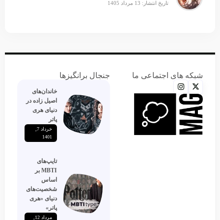
تاریخ انتشار: 13 مرداد 1405
شبکه های اجتماعی ما
جنجال برانگیزها
خاندان‌های
اصیل زاده‌ در
دنیای هری
پاتر
خرداد 7,
1401
تایپ‌های
MBTI بر
اساس
شخصیت‌های
دنیای «هری
پاتر»
مرداد 12,